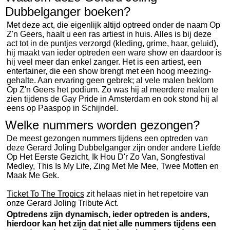
Dubbelganger boeken?
Met deze act, die eigenlijk altijd optreed onder de naam Op
Z'n Geers, haalt u een ras artiest in huis. Alles is bij deze
act tot in de puntjes verzorgd (kleding, grime, haar, geluid),
hij maakt van ieder optreden een ware show en daardoor is
hij veel meer dan enkel zanger. Het is een artiest, een
entertainer, die een show brengt met een hoog meezing-
gehalte. Aan ervaring geen gebrek; al vele malen beklom
Op Z'n Geers het podium. Zo was hij al meerdere malen te
zien tijdens de Gay Pride in Amsterdam en ook stond hij al
eens op Paaspop in Schijndel.
Welke nummers worden gezongen?
De meest gezongen nummers tijdens een optreden van
deze Gerard Joling Dubbelganger zijn onder andere Liefde
Op Het Eerste Gezicht, Ik Hou D'r Zo Van, Songfestival
Medley, This Is My Life, Zing Met Me Mee, Twee Motten en
Maak Me Gek.
Ticket To The Tropics
zit helaas niet in het repetoire van
onze Gerard Joling Tribute Act.
Optredens zijn dynamisch, ieder optreden is anders,
hierdoor kan het zijn dat niet alle nummers tijdens een