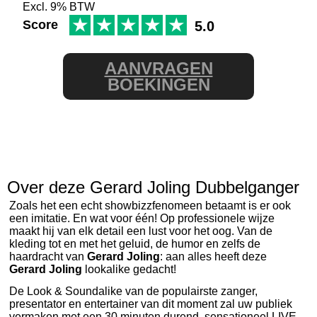
Excl. 9% BTW
★
★
★
★
★
Score
5.0
AANVRAGEN
BOEKINGEN
Over deze Gerard Joling Dubbelganger
Zoals het een echt showbizzfenomeen betaamt is er ook
een imitatie. En wat voor één! Op professionele wijze
maakt hij van elk detail een lust voor het oog. Van de
kleding tot en met het geluid, de humor en zelfs de
haardracht van
Gerard Joling
: aan alles heeft deze
Gerard Joling
lookalike gedacht!
De Look & Soundalike van de populairste zanger,
presentator en entertainer van dit moment zal uw publiek
vermaken met een 30 minuten durend, sensationeel LIVE