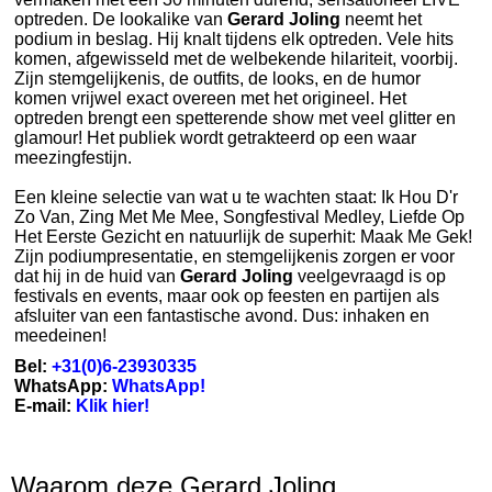
optreden. De lookalike van
Gerard Joling
neemt het
podium in beslag. Hij knalt tijdens elk optreden. Vele hits
komen, afgewisseld met de welbekende hilariteit, voorbij.
Zijn stemgelijkenis, de outfits, de looks, en de humor
komen vrijwel exact overeen met het origineel. Het
optreden brengt een spetterende show met veel glitter en
glamour! Het publiek wordt getrakteerd op een waar
meezingfestijn.
Een kleine selectie van wat u te wachten staat: Ik Hou D'r
Zo Van, Zing Met Me Mee, Songfestival Medley, Liefde Op
Het Eerste Gezicht en natuurlijk de superhit: Maak Me Gek!
Zijn podiumpresentatie, en stemgelijkenis zorgen er voor
dat hij in de huid van
Gerard Joling
veelgevraagd is op
festivals en events, maar ook op feesten en partijen als
afsluiter van een fantastische avond. Dus: inhaken en
meedeinen!
Bel:
+31(0)6-23930335
WhatsApp:
WhatsApp!
E-mail:
Klik hier!
Waarom deze Gerard Joling