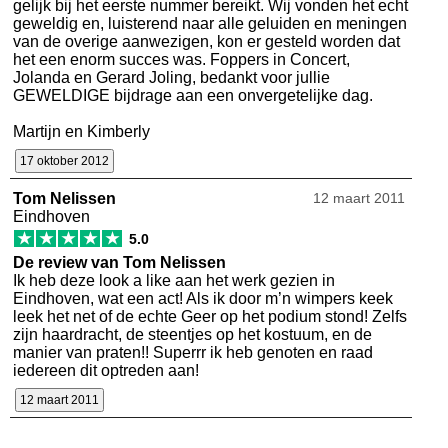
gelijk bij het eerste nummer bereikt. Wij vonden het echt
geweldig en, luisterend naar alle geluiden en meningen
van de overige aanwezigen, kon er gesteld worden dat
het een enorm succes was. Foppers in Concert,
Jolanda en Gerard Joling, bedankt voor jullie
GEWELDIGE bijdrage aan een onvergetelijke dag.
Martijn en Kimberly
17 oktober 2012
Tom Nelissen
12 maart 2011
Eindhoven
★
★
★
★
★
5.0
De review van Tom Nelissen
Ik heb deze look a like aan het werk gezien in
Eindhoven, wat een act! Als ik door m’n wimpers keek
leek het net of de echte Geer op het podium stond! Zelfs
zijn haardracht, de steentjes op het kostuum, en de
manier van praten!! Superrr ik heb genoten en raad
iedereen dit optreden aan!
12 maart 2011