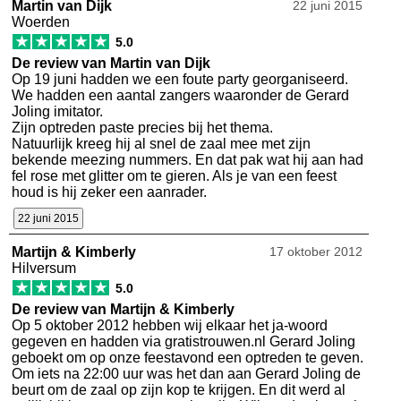
Martin van Dijk
22 juni 2015
Woerden
★
★
★
★
★
5.0
De review van Martin van Dijk
Op 19 juni hadden we een foute party georganiseerd.
We hadden een aantal zangers waaronder de Gerard
Joling imitator.
Zijn optreden paste precies bij het thema.
Natuurlijk kreeg hij al snel de zaal mee met zijn
bekende meezing nummers. En dat pak wat hij aan had
fel rose met glitter om te gieren. Als je van een feest
houd is hij zeker een aanrader.
22 juni 2015
Martijn & Kimberly
17 oktober 2012
Hilversum
★
★
★
★
★
5.0
De review van Martijn & Kimberly
Op 5 oktober 2012 hebben wij elkaar het ja-woord
gegeven en hadden via gratistrouwen.nl Gerard Joling
geboekt om op onze feestavond een optreden te geven.
Om iets na 22:00 uur was het dan aan Gerard Joling de
beurt om de zaal op zijn kop te krijgen. En dit werd al