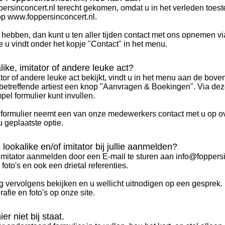
ppersinconcert.nl terecht gekomen, omdat u in het verleden toe
op www.foppersinconcert.nl.
 hebben, dan kunt u ten aller tijden contact met ons opnemen vi
 u vindt onder het kopje "Contact" in het menu.
ike, imitator of andere leuke act?
ator of andere leuke act bekijkt, vindt u in het menu aan de boven
 betreffende artiest een knop "Aanvragen & Boekingen". Via de
el formulier kunt invullen.
t formulier neemt een van onze medewerkers contact met u op o
 geplaatste optie.
lookalike en/of imitator bij jullie aanmelden?
f imitator aanmelden door een E-mail te sturen aan info@foppers
foto's en ook een drietal referenties.
 vervolgens bekijken en u wellicht uitnodigen op een gesprek.
afie en foto's op onze site.
er niet bij staat.