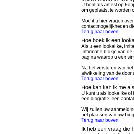
U bent als artiest op Fo
om geplaatst te worden 
Mocht u hier vragen over
contactmogelijkheden die
Terug naar boven
Hoe boek ik een lookal
Als u een lookalike, imit
informatie-blokje van de
pagina waarop u een simp
Na het versturen van he
afwikkeling van de door u
Terug naar boven
Hoe kan kan ik me als 
U kunt u als lookalike o
een biografie, een aantal 
Wij zullen uw aanmelding
het plaatsen van uw biogr
Terug naar boven
Ik heb een vraag die hi