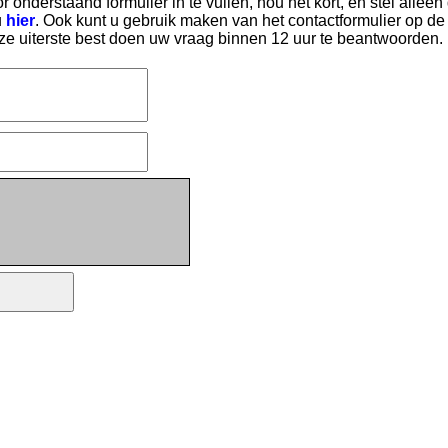
r onderstaand formulier in te vullen, hou het kort, en stel alleen
u
hier
. Ook kunt u gebruik maken van het contactformulier op de
ze uiterste best doen uw vraag binnen 12 uur te beantwoorden.