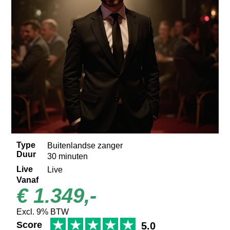
Type
Buitenlandse zanger
Duur
30 minuten
Live
Live
Vanaf
€ 1.349,-
Excl. 9% BTW
★
★
★
★
★
Score
5.0