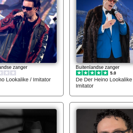
andse zanger
Buitenlandse zanger
★
★
★
★
★
★
★
★
5.0
o Lookalike / Imitator
De Der Heino Lookalike 
Imitator