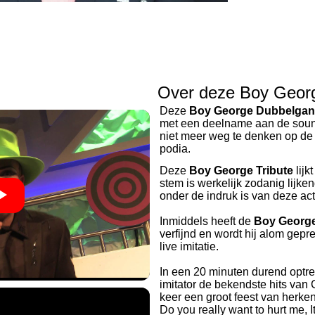
Over deze Boy Georg
Deze
Boy George
Dubbelgan
met een deelname aan de soun
niet meer weg te denken op de
podia.
Deze
Boy George
Tribute
lijk
stem is werkelijk zodanig lijke
onder de indruk is van deze act
Inmiddels heeft de
Boy Georg
verfijnd en wordt hij alom gepr
live imitatie.
In een 20 minuten durend optr
imitator de bekendste hits van 
keer een groot feest van herke
Do you really want to hurt me, I