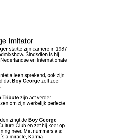
e Imitator
ger
startte zijn carriere in 1987
dmixshow. Sindsdien is hij
 Nederlandse en Internationale
t niet alleen sprekend, ook zijn
nd dat
Boy George
zelf zeer
.
e
Tribute
zijn act verder
ezen om zijn werkelijk perfecte
eden zingt de
Boy George
Culture Club en zet hij keer op
nning neer. Met nummers als:
t´s a miracle, Karma