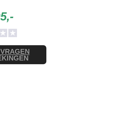
5,-
★
★
NVRAGEN
EKINGEN