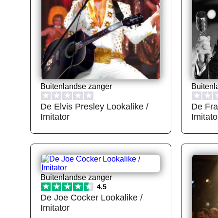
Buitenlandse zanger
Buitenl
★
★
★
★
★
★
★
De Elvis Presley Lookalike /
De Fra
Imitator
Imitato
Buitenlandse zanger
★
★
★
★
★
4.5
De Joe Cocker Lookalike /
Imitator