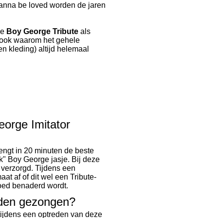
wanna be loved worden de jaren
ze
Boy George
Tribute
als
rt ook waarom het gehele
 kleding) altijd helemaal
orge Imitator
ngt in 20 minuten de beste
jk" Boy George jasje. Bij deze
s verzorgd. Tijdens een
at af of dit wel een Tribute-
goed benaderd wordt.
den gezongen?
jdens een optreden van deze