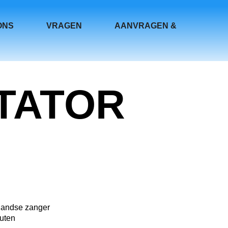
ONS
VRAGEN
AANVRAGEN &
TATOR
landse zanger
uten