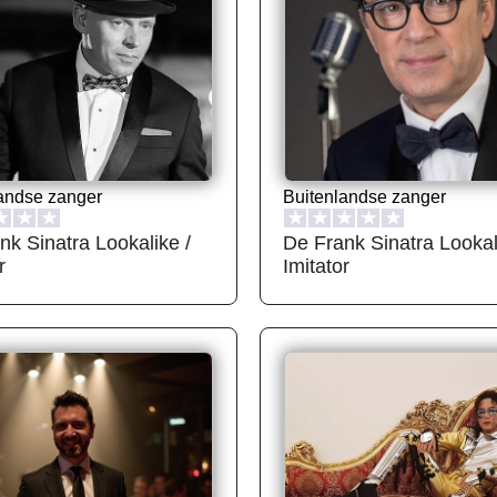
andse zanger
Buitenlandse zanger
★
★
★
★
★
★
★
★
nk Sinatra Lookalike /
De Frank Sinatra Lookal
r
Imitator