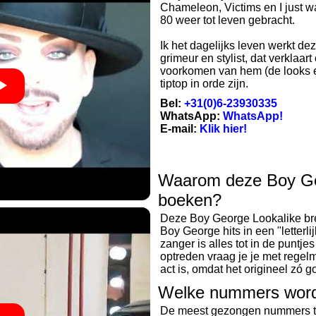
Chameleon, Victims en I just 
80 weer tot leven gebracht.
Ik het dagelijks leven werkt de
grimeur en stylist, dat verklaa
voorkomen van hem (de looks en
tiptop in orde zijn.
Bel:
+31(0)6-23930335
WhatsApp:
WhatsApp!
E-mail:
Klik hier!
Waarom deze Boy Ge
boeken?
Deze Boy George Lookalike bre
Boy George hits in een "letterli
zanger is alles tot in de puntje
optreden vraag je je met regelma
act is, omdat het origineel zó 
Welke nummers wor
De meest gezongen nummers ti