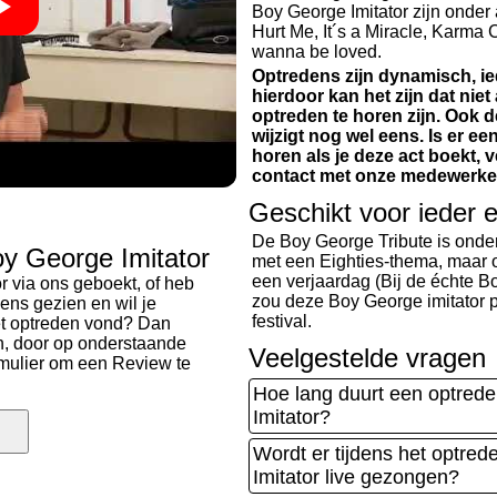
Boy George Imitator zijn onde
Hurt Me, It´s a Miracle, Karma 
wanna be loved.
Optredens zijn dynamisch, ie
hierdoor kan het zijn dat nie
optreden te horen zijn. Ook
wijzigt nog wel eens. Is er ee
horen als je deze act boekt, 
contact met onze medewerke
Geschikt voor ieder
De Boy George Tribute is onder
y George Imitator
met een Eighties-thema, maar 
een verjaardag (Bij de échte Bo
r via ons geboekt, of heb
zou deze Boy George imitator 
ens gezien en wil je
festival.
et optreden vond? Dan
n, door op onderstaande
Veelgestelde vragen
ormulier om een Review te
Hoe lang duurt een optred
Imitator?
Wordt er tijdens het optre
Imitator live gezongen?