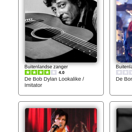
Buitenlandse zanger
Buitenl
★
★
★
★
★
★
★
4.0
De Bob Dylan Lookalike /
De Bon
Imitator