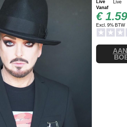
Live
Live
Vanaf
€ 1.59
Excl. 9% BTW
★
★
★
AA
BO