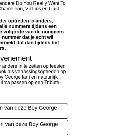
r andere Do You Really Want To
Chameleon, Victims en I just
der optreden is anders,
t alle nummers tijdens een
 de volgorde van de nummers
n nummer dat je echt wil
vermeld dat dan tijdens het
rs.
 evenement
 andere in te zetten op feesten
ook als verrassingsoptreden op
y George fan) en natuurlijk
prima passen op een Tribute-
en van deze Boy George
den van deze Boy George