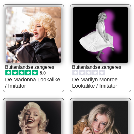
Buitenlandse zangeres
Buitenlandse zangeres
★
★
★
★
★
★
★
★
★
★
5.0
De Madonna Lookalike
De Marilyn Monroe
/ Imitator
Lookalike / Imitator