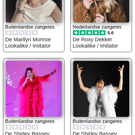
Buitenlandse zangeres
Nederlandse zangeres
★
★
★
★
★
★
★
★
★
★
5.0
De Marilyn Monroe
De Roxy Dekker
Lookalike / Imitator
Lookalike / Imitator
Buitenlandse zangeres
Buitenlandse zangeres
★
★
★
★
★
★
★
★
★
★
De Shirley Bassey
De Shirley Bassey