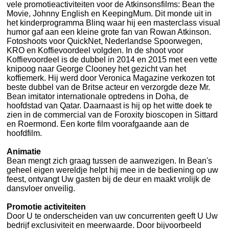
vele promotieactiviteiten voor de Atkinsonsfilms: Bean the
Movie, Johnny English en KeepingMum. Dit monde uit in
het kinderprogramma Blinq waar hij een masterclass visual
humor gaf aan een kleine grote fan van Rowan Atkinson.
Fotoshoots voor QuickNet, Nederlandse Spoorwegen,
KRO en Koffievoordeel volgden. In de shoot voor
Koffievoordeel is de dubbel in 2014 en 2015 met een vette
knipoog naar George Clooney het gezicht van het
koffiemerk. Hij werd door Veronica Magazine verkozen tot
beste dubbel van de Britse acteur en verzorgde deze Mr.
Bean imitator internationale optredens in Doha, de
hoofdstad van Qatar. Daarnaast is hij op het witte doek te
zien in de commercial van de Foroxity bioscopen in Sittard
en Roermond. Een korte film voorafgaande aan de
hoofdfilm.
Animatie
Bean mengt zich graag tussen de aanwezigen. In Bean's
geheel eigen wereldje helpt hij mee in de bediening op uw
feest, ontvangt Uw gasten bij de deur en maakt vrolijk de
dansvloer onveilig.
Promotie activiteiten
Door U te onderscheiden van uw concurrenten geeft U Uw
bedrijf exclusiviteit en meerwaarde. Door bijvoorbeeld