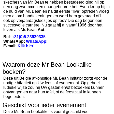
sketches van Mr. Bean te hebben bestudeerd ging hij op
een dag zwemmen en daar gebeurde het. Even kroop hij in
de huid van Mr. Bean en na dit eerste "live" optreden vroeg
men al om handtekeningen en werd hem gevraagd of hij
ook op verjaardagsfeestjes optrad? Die dag begon een
succesvolle carriëre. Nu gaat hij al vanaf 1996 door het
leven als Mr. Bean
Act
.
Bel:
+31(0)6-23930335
WhatsApp:
WhatsApp!
E-mail:
Klik hier!
Waarom deze Mr Bean Lookalike
boeken?
Deze uit België afkomstige Mr. Bean Imitator zorgt voor de
nodige hilariteit op Uw feest of evenement. Op geheel
ludieke wijze zou hij Uw gasten en/of bezoekers kunnen
ontvangen en naar hun tafel, of de feestzaal in kunnen
begeleiden.
Geschikt voor ieder evenement
Deze Mr. Bean Lookalike is vooral geschikt voor