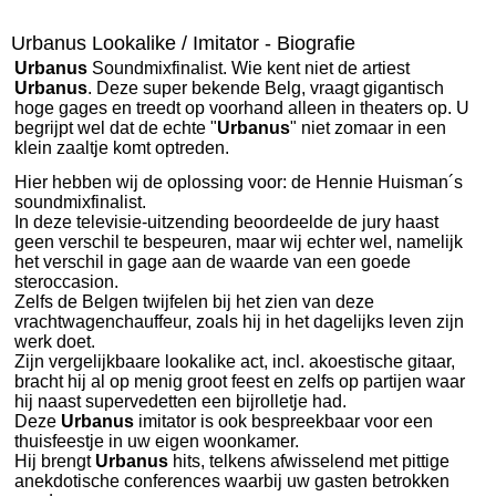
Urbanus Lookalike / Imitator - Biografie
Urbanus
Soundmixfinalist. Wie kent niet de artiest
Urbanus
. Deze super bekende Belg, vraagt gigantisch
hoge gages en treedt op voorhand alleen in theaters op. U
begrijpt wel dat de echte "
Urbanus
" niet zomaar in een
klein zaaltje komt optreden.
Hier hebben wij de oplossing voor: de Hennie Huisman´s
soundmixfinalist.
In deze televisie-uitzending beoordeelde de jury haast
geen verschil te bespeuren, maar wij echter wel, namelijk
het verschil in gage aan de waarde van een goede
steroccasion.
Zelfs de Belgen twijfelen bij het zien van deze
vrachtwagenchauffeur, zoals hij in het dagelijks leven zijn
werk doet.
Zijn vergelijkbaare lookalike act, incl. akoestische gitaar,
bracht hij al op menig groot feest en zelfs op partijen waar
hij naast supervedetten een bijrolletje had.
Deze
Urbanus
imitator is ook bespreekbaar voor een
thuisfeestje in uw eigen woonkamer.
Hij brengt
Urbanus
hits, telkens afwisselend met pittige
anekdotische conferences waarbij uw gasten betrokken